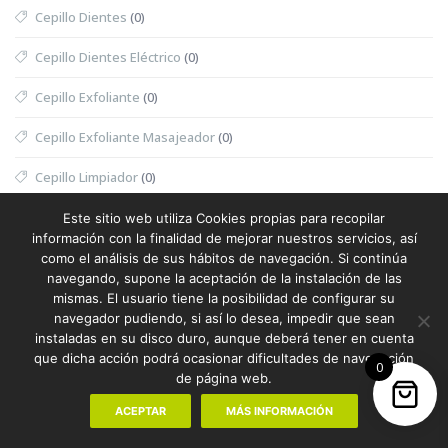
Cepillo Dientes
(0)
Cepillo Dientes Eléctrico
(0)
Cepillo Exfoliante
(0)
Cepillo Exfoliante Masajeador
(0)
Cepillo Limpiador
(0)
Cepillo Mascotas
(0)
Este sitio web utiliza Cookies propias para recopilar
información con la finalidad de mejorar nuestros servicios, así
Cesta
(0)
como el análisis de sus hábitos de navegación. Si continúa
navegando, supone la aceptación de la instalación de las
Cesta Halloween
(0)
mismas. El usuario tiene la posibilidad de configurar su
navegador pudiendo, si así lo desea, impedir que sean
Cesta Nevera Picnic
(0)
instaladas en su disco duro, aunque deberá tener en cuenta
que dicha acción podrá ocasionar dificultades de navegación
0
Cesta Picnic
(0)
de página web.
ACEPTAR
MÁS INFORMACIÓN
Cesta Térmica
(0)