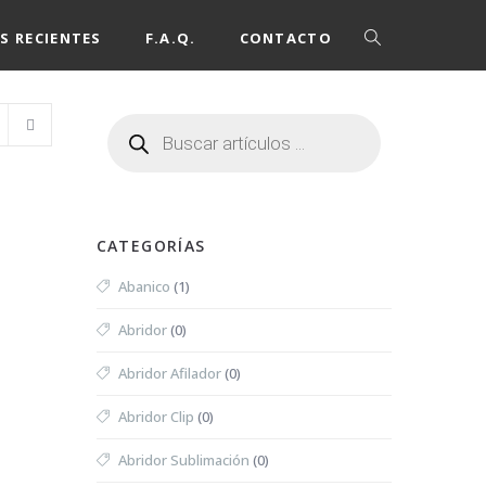
S RECIENTES
F.A.Q.
CONTACTO
CATEGORÍAS
Abanico
(1)
Abridor
(0)
Abridor Afilador
(0)
Abridor Clip
(0)
Abridor Sublimación
(0)