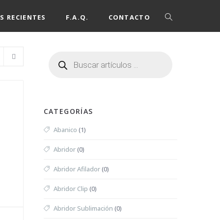
S RECIENTES
F.A.Q.
CONTACTO
CATEGORÍAS
Abanico
(1)
Abridor
(0)
Abridor Afilador
(0)
Abridor Clip
(0)
Abridor Sublimación
(0)