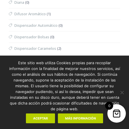
Diana
(0)
Difusor Aromático
(1)
Dispensador Automático
(0)
Dispensador Bolsas
(0)
Dispensador Caramelos
(2)
Dispensador Toallitas Desmaquillantes
(0)
Este sitio web utiliza Cookies propias para recopilar
información con la finalidad de mejorar nuestros servicios, así
Divot
(0)
como el análisis de sus hábitos de navegación. Si continúa
navegando, supone la aceptación de la instalación de las
Dominó
(0)
mismas. El usuario tiene la posibilidad de configurar su
navegador pudiendo, si así lo desea, impedir que sean
Doudou
(0)
instaladas en su disco duro, aunque deberá tener en cuenta
que dicha acción podrá ocasionar dificultades de navegación
0
Dron
(0)
de página web.
Eau de Toilette Hombre
(0)
ACEPTAR
MÁS INFORMACIÓN