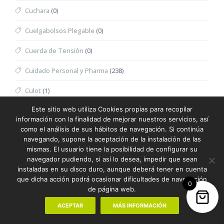
Cuchara
(0)
Cuelgabolsos Plegable
(0)
Cuerda de Tensión
(0)
Cuidado Personal y Pharma
(238)
Culot
(1)
Este sitio web utiliza Cookies propias para recopilar
Cúter
(0)
información con la finalidad de mejorar nuestros servicios, así
como el análisis de sus hábitos de navegación. Si continúa
Cutter
(0)
navegando, supone la aceptación de la instalación de las
mismas. El usuario tiene la posibilidad de configurar su
Decantador
(0)
navegador pudiendo, si así lo desea, impedir que sean
instaladas en su disco duro, aunque deberá tener en cuenta
Delantal
(4)
que dicha acción podrá ocasionar dificultades de navegación
0
de página web.
Delantal Sublimación
(0)
ACEPTAR
MÁS INFORMACIÓN
Deporte y Aventura
(178)