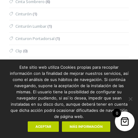
Cinta Sombrero
(6)
Cinturón
(1)
Cinturón Lumbar
(1)
Cinturon Portadorsal
(1)
Clip
(0)
Coctelera
(0)
Este sitio web utiliza Cookies propias para recopilar
información con la finalidad de mejorar nuestros servicios, así
Cojín
(0)
como el análisis de sus hábitos de navegación. Si continúa
navegando, supone la aceptación de la instalación de las
Colchoneta
(3)
mismas. El usuario tiene la posibilidad de configurar su
navegador pudiendo, si así lo desea, impedir que sean
Colección protección higiénica
(25)
instaladas en su disco duro, aunque deberá tener en cuenta
que dicha acción podrá ocasionar dificultades de navegación
Colgador
(0)
0
de página web.
Colgador Mensaje
(0)
ACEPTAR
MÁS INFORMACIÓN
Collar
(0)