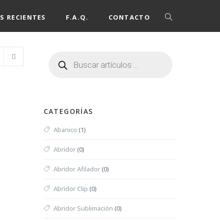
S RECIENTES
F.A.Q.
CONTACTO
CATEGORÍAS
Abanico
(1)
Abridor
(0)
Abridor Afilador
(0)
Abridor Clip
(0)
Abridor Sublimación
(0)