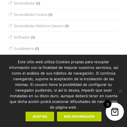
Encendedor
(0)
Encendedor Cocina
(0)
Encendedor Eléctrico Llavero
(0)
Enfriador
(0)
Escalímetro
(0)
Escritura
(387)
Este sitio web utiliza Cookies propias para recopilar
información con la finalidad de mejorar nuestros servicios, así
Escuadra
(0)
como el análisis de sus hábitos de navegación. Si continúa
navegando, supone la aceptación de la instalación de las
Espátula Facial
(0)
mismas. El usuario tiene la posibilidad de configurar su
navegador pudiendo, si así lo desea, impedir que sean
Especiero
(0)
instaladas en su disco duro, aunque deberá tener en cuenta
que dicha acción podrá ocasionar dificultades de navegación
0
Espejo
(0)
de página web.
Espejo Multifunción
(0)
ACEPTAR
MÁS INFORMACIÓN