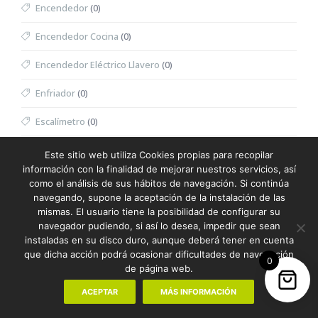
Encendedor
(0)
Encendedor Cocina
(0)
Encendedor Eléctrico Llavero
(0)
Enfriador
(0)
Escalímetro
(0)
Escritura
(387)
Este sitio web utiliza Cookies propias para recopilar
información con la finalidad de mejorar nuestros servicios, así
Escuadra
(0)
como el análisis de sus hábitos de navegación. Si continúa
navegando, supone la aceptación de la instalación de las
Espátula Facial
(0)
mismas. El usuario tiene la posibilidad de configurar su
navegador pudiendo, si así lo desea, impedir que sean
Especiero
(0)
instaladas en su disco duro, aunque deberá tener en cuenta
que dicha acción podrá ocasionar dificultades de navegación
0
Espejo
(0)
de página web.
Espejo Multifunción
(0)
ACEPTAR
MÁS INFORMACIÓN