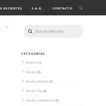
S RECIENTES
F.A.Q.
CONTACTO
CATEGORÍAS
Abanico
(1)
Abridor
(0)
Abridor Afilador
(0)
Abridor Clip
(0)
Abridor Sublimación
(0)