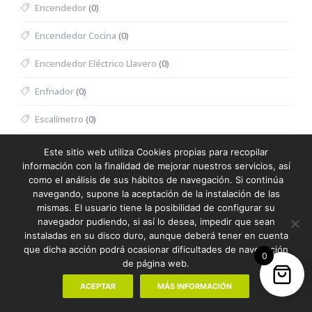
Encendedor
(0)
Encendedor Cocina
(0)
Encendedor Eléctrico Llavero
(0)
Enfriador
(0)
Escalímetro
(0)
Escritura
(387)
Este sitio web utiliza Cookies propias para recopilar
información con la finalidad de mejorar nuestros servicios, así
Escuadra
(0)
como el análisis de sus hábitos de navegación. Si continúa
navegando, supone la aceptación de la instalación de las
Espátula Facial
(0)
mismas. El usuario tiene la posibilidad de configurar su
navegador pudiendo, si así lo desea, impedir que sean
Especiero
(0)
instaladas en su disco duro, aunque deberá tener en cuenta
que dicha acción podrá ocasionar dificultades de navegación
0
Espejo
(0)
de página web.
Espejo Multifunción
(0)
ACEPTAR
MÁS INFORMACIÓN