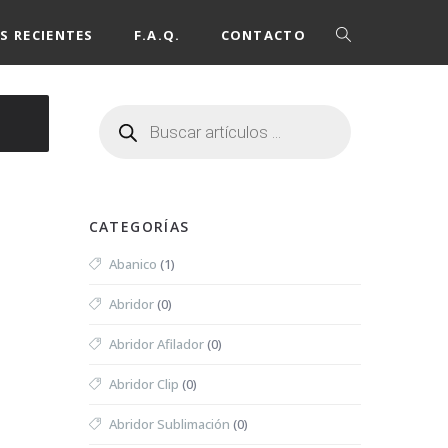
S RECIENTES
F.A.Q.
CONTACTO
CATEGORÍAS
Abanico
(1)
Abridor
(0)
Abridor Afilador
(0)
Abridor Clip
(0)
Abridor Sublimación
(0)