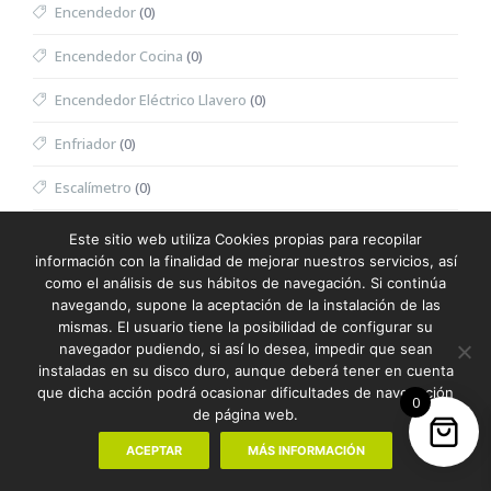
Encendedor
(0)
Encendedor Cocina
(0)
Encendedor Eléctrico Llavero
(0)
Enfriador
(0)
Escalímetro
(0)
Escritura
(387)
Este sitio web utiliza Cookies propias para recopilar
información con la finalidad de mejorar nuestros servicios, así
Escuadra
(0)
como el análisis de sus hábitos de navegación. Si continúa
navegando, supone la aceptación de la instalación de las
Espátula Facial
(0)
mismas. El usuario tiene la posibilidad de configurar su
navegador pudiendo, si así lo desea, impedir que sean
Especiero
(0)
instaladas en su disco duro, aunque deberá tener en cuenta
que dicha acción podrá ocasionar dificultades de navegación
0
Espejo
(0)
de página web.
Espejo Multifunción
(0)
ACEPTAR
MÁS INFORMACIÓN