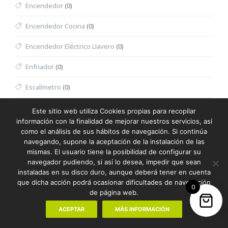
Encendedor
(0)
Encendedor Cocina
(0)
Encendedor Eléctrico Llavero
(0)
Enfriador
(0)
Escalímetro
(0)
Escritura
(387)
Este sitio web utiliza Cookies propias para recopilar
información con la finalidad de mejorar nuestros servicios, así
Escuadra
(0)
como el análisis de sus hábitos de navegación. Si continúa
navegando, supone la aceptación de la instalación de las
Espátula Facial
(0)
mismas. El usuario tiene la posibilidad de configurar su
navegador pudiendo, si así lo desea, impedir que sean
Especiero
(0)
instaladas en su disco duro, aunque deberá tener en cuenta
que dicha acción podrá ocasionar dificultades de navegación
0
Espejo
(0)
de página web.
Espejo Multifunción
(0)
ACEPTAR
MÁS INFORMACIÓN