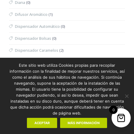
Diana
(0)
Difusor Aromático
(1)
Dispensador Automático
(0)
Dispensador Bolsas
(0)
Dispensador Caramelos
(2)
Dispensador Toallitas Desmaquillantes
(0)
Este sitio web utiliza Cookies propias para recopilar
información con la finalidad de mejorar nuestros servicios, así
Divot
(0)
como el análisis de sus hábitos de navegación. Si continúa
navegando, supone la aceptación de la instalación de las
Dominó
(0)
mismas. El usuario tiene la posibilidad de configurar su
navegador pudiendo, si así lo desea, impedir que sean
Doudou
(0)
instaladas en su disco duro, aunque deberá tener en cuenta
que dicha acción podrá ocasionar dificultades de navegación
0
Dron
(0)
de página web.
Eau de Toilette Hombre
(0)
ACEPTAR
MÁS INFORMACIÓN