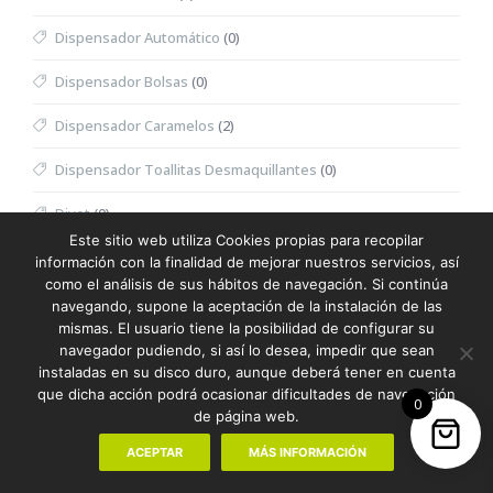
Dispensador Automático
(0)
Dispensador Bolsas
(0)
Dispensador Caramelos
(2)
Dispensador Toallitas Desmaquillantes
(0)
Divot
(0)
Este sitio web utiliza Cookies propias para recopilar
Dominó
(0)
información con la finalidad de mejorar nuestros servicios, así
como el análisis de sus hábitos de navegación. Si continúa
Doudou
(0)
navegando, supone la aceptación de la instalación de las
mismas. El usuario tiene la posibilidad de configurar su
Dron
(0)
navegador pudiendo, si así lo desea, impedir que sean
instaladas en su disco duro, aunque deberá tener en cuenta
Eau de Toilette Hombre
(0)
que dicha acción podrá ocasionar dificultades de navegación
0
de página web.
Eau de Toilette Mujer
(0)
ACEPTAR
MÁS INFORMACIÓN
Embalaje Especial
(68)