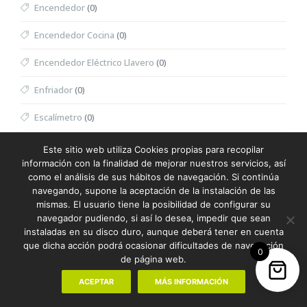
Encendedor
(0)
Encendedor Cocina
(0)
Encendedor Eléctrico Llavero
(0)
Enfriador
(0)
Escalímetro
(0)
Escritura
(387)
Este sitio web utiliza Cookies propias para recopilar
información con la finalidad de mejorar nuestros servicios, así
Escuadra
(0)
como el análisis de sus hábitos de navegación. Si continúa
navegando, supone la aceptación de la instalación de las
Espátula Facial
(0)
mismas. El usuario tiene la posibilidad de configurar su
navegador pudiendo, si así lo desea, impedir que sean
Especiero
(0)
instaladas en su disco duro, aunque deberá tener en cuenta
que dicha acción podrá ocasionar dificultades de navegación
0
Espejo
(0)
de página web.
Espejo Multifunción
(0)
ACEPTAR
MÁS INFORMACIÓN