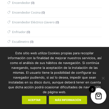
Encendedor
(0)
Encendedor Cocina
(0)
Encendedor Eléctrico Llavero
(0)
Enfriador
(0)
Escalímetro
(0)
Escritura
(387)
Este sitio web utiliza Cookies propias para recopilar
información con la finalidad de mejorar nuestros servicios, así
Escuadra
(0)
como el análisis de sus hábitos de navegación. Si continúa
navegando, supone la aceptación de la instalación de las
Espátula Facial
(0)
mismas. El usuario tiene la posibilidad de configurar su
navegador pudiendo, si así lo desea, impedir que sean
Especiero
(0)
instaladas en su disco duro, aunque deberá tener en cuenta
que dicha acción podrá ocasionar dificultades de navegación
0
Espejo
(0)
de página web.
Espejo Multifunción
(0)
ACEPTAR
MÁS INFORMACIÓN