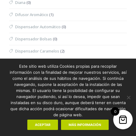
Diana
(0)
Difusor Aromático
(1)
Dispensador Automático
(0)
Dispensador Bolsas
(0)
Dispensador Caramelos
(2)
Dispensador Toallitas Desmaquillantes
(0)
Este sitio web utiliza Cookies propias para recopilar
información con la finalidad de mejorar nuestros servicios, así
Divot
(0)
como el análisis de sus hábitos de navegación. Si continúa
navegando, supone la aceptación de la instalación de las
Dominó
(0)
mismas. El usuario tiene la posibilidad de configurar su
navegador pudiendo, si así lo desea, impedir que sean
Doudou
(0)
instaladas en su disco duro, aunque deberá tener en cuenta
que dicha acción podrá ocasionar dificultades de navegación
0
Dron
(0)
de página web.
Eau de Toilette Hombre
(0)
ACEPTAR
MÁS INFORMACIÓN