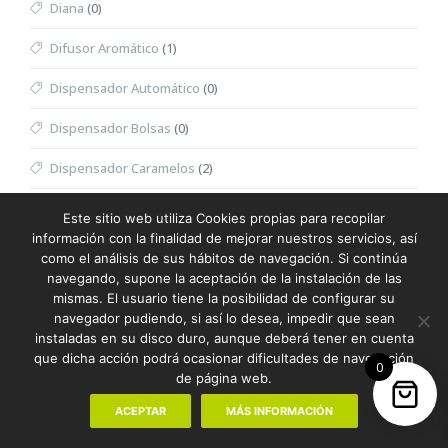
Diana
(0)
Difusor Aromático
(1)
Dispensador Automático
(0)
Dispensador Bolsas
(0)
Dispensador Caramelos
(2)
Dispensador Toallitas Desmaquillantes
(0)
Este sitio web utiliza Cookies propias para recopilar
información con la finalidad de mejorar nuestros servicios, así
Divot
(0)
como el análisis de sus hábitos de navegación. Si continúa
navegando, supone la aceptación de la instalación de las
Dominó
(0)
mismas. El usuario tiene la posibilidad de configurar su
navegador pudiendo, si así lo desea, impedir que sean
Doudou
(0)
instaladas en su disco duro, aunque deberá tener en cuenta
que dicha acción podrá ocasionar dificultades de navegación
0
Dron
(0)
de página web.
Eau de Toilette Hombre
(0)
ACEPTAR
MÁS INFORMACIÓN