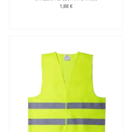
1,88
€