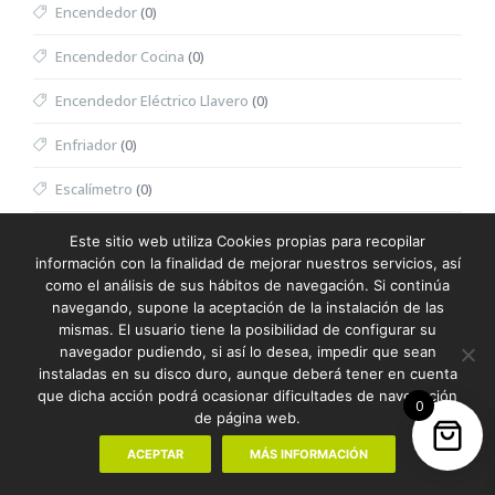
Encendedor
(0)
Encendedor Cocina
(0)
Encendedor Eléctrico Llavero
(0)
Enfriador
(0)
Escalímetro
(0)
Escritura
(387)
Este sitio web utiliza Cookies propias para recopilar
información con la finalidad de mejorar nuestros servicios, así
Escuadra
(0)
como el análisis de sus hábitos de navegación. Si continúa
navegando, supone la aceptación de la instalación de las
Espátula Facial
(0)
mismas. El usuario tiene la posibilidad de configurar su
navegador pudiendo, si así lo desea, impedir que sean
Especiero
(0)
instaladas en su disco duro, aunque deberá tener en cuenta
que dicha acción podrá ocasionar dificultades de navegación
0
Espejo
(0)
de página web.
Espejo Multifunción
(0)
ACEPTAR
MÁS INFORMACIÓN