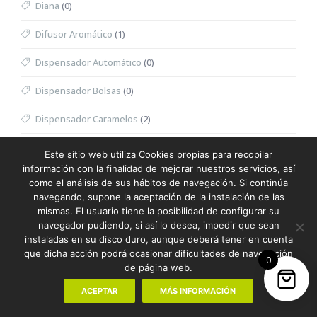
Diana
(0)
Difusor Aromático
(1)
Dispensador Automático
(0)
Dispensador Bolsas
(0)
Dispensador Caramelos
(2)
Dispensador Toallitas Desmaquillantes
(0)
Este sitio web utiliza Cookies propias para recopilar
información con la finalidad de mejorar nuestros servicios, así
Divot
(0)
como el análisis de sus hábitos de navegación. Si continúa
navegando, supone la aceptación de la instalación de las
Dominó
(0)
mismas. El usuario tiene la posibilidad de configurar su
navegador pudiendo, si así lo desea, impedir que sean
Doudou
(0)
instaladas en su disco duro, aunque deberá tener en cuenta
que dicha acción podrá ocasionar dificultades de navegación
0
Dron
(0)
de página web.
Eau de Toilette Hombre
(0)
ACEPTAR
MÁS INFORMACIÓN