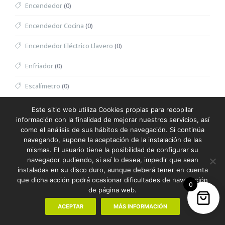
Encendedor
(0)
Encendedor Cocina
(0)
Encendedor Eléctrico Llavero
(0)
Enfriador
(0)
Escalímetro
(0)
Escritura
(387)
Este sitio web utiliza Cookies propias para recopilar
información con la finalidad de mejorar nuestros servicios, así
Escuadra
(0)
como el análisis de sus hábitos de navegación. Si continúa
navegando, supone la aceptación de la instalación de las
Espátula Facial
(0)
mismas. El usuario tiene la posibilidad de configurar su
navegador pudiendo, si así lo desea, impedir que sean
Especiero
(0)
instaladas en su disco duro, aunque deberá tener en cuenta
que dicha acción podrá ocasionar dificultades de navegación
0
Espejo
(0)
de página web.
Espejo Multifunción
(0)
ACEPTAR
MÁS INFORMACIÓN