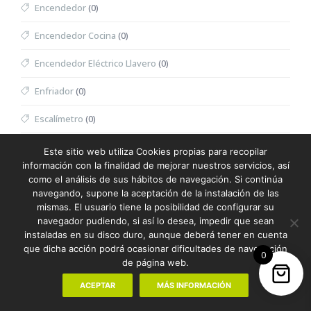
Encendedor
(0)
Encendedor Cocina
(0)
Encendedor Eléctrico Llavero
(0)
Enfriador
(0)
Escalímetro
(0)
Escritura
(387)
Este sitio web utiliza Cookies propias para recopilar
información con la finalidad de mejorar nuestros servicios, así
Escuadra
(0)
como el análisis de sus hábitos de navegación. Si continúa
navegando, supone la aceptación de la instalación de las
Espátula Facial
(0)
mismas. El usuario tiene la posibilidad de configurar su
navegador pudiendo, si así lo desea, impedir que sean
Especiero
(0)
instaladas en su disco duro, aunque deberá tener en cuenta
que dicha acción podrá ocasionar dificultades de navegación
0
Espejo
(0)
de página web.
Espejo Multifunción
(0)
ACEPTAR
MÁS INFORMACIÓN