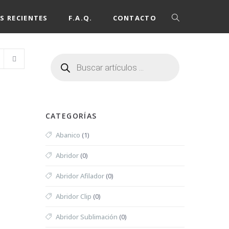
S RECIENTES
F.A.Q.
CONTACTO
CATEGORÍAS
Abanico
(1)
Abridor
(0)
Abridor Afilador
(0)
Abridor Clip
(0)
Abridor Sublimación
(0)