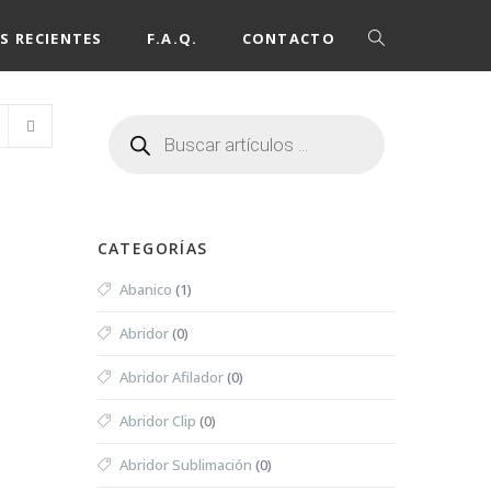
S RECIENTES
F.A.Q.
CONTACTO
CATEGORÍAS
Abanico
(1)
Abridor
(0)
Abridor Afilador
(0)
Abridor Clip
(0)
Abridor Sublimación
(0)