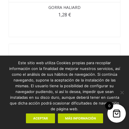
GORRA HALIARD
1,28
€
Este sitio web utiliza Cookies propias para recopilar
información con la finalidad de mejorar nuestros servicios, así
como el análisis de sus hábitos de navegación. Si continúa
navegando, supone la aceptación de la instalación de las
mismas. El usuario tiene la posibilidad de configurar su
navegador pudiendo, si así lo desea, impedir que sean
instaladas en su disco duro, aunque deberá tener en cuenta
que dicha acción podrá ocasionar dificultades de navegación
0
de página web.
ACEPTAR
MÁS INFORMACIÓN