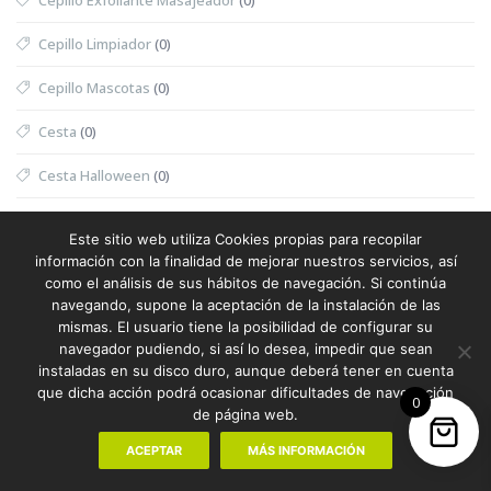
Cepillo Limpiador
(0)
Cepillo Mascotas
(0)
Cesta
(0)
Cesta Halloween
(0)
Cesta Nevera Picnic
(0)
Este sitio web utiliza Cookies propias para recopilar
información con la finalidad de mejorar nuestros servicios, así
Cesta Picnic
(0)
como el análisis de sus hábitos de navegación. Si continúa
navegando, supone la aceptación de la instalación de las
Cesta Térmica
(0)
mismas. El usuario tiene la posibilidad de configurar su
navegador pudiendo, si así lo desea, impedir que sean
Chaleco
(1)
instaladas en su disco duro, aunque deberá tener en cuenta
que dicha acción podrá ocasionar dificultades de navegación
Chaleco Mujer
(0)
0
de página web.
Chaleco Reflectante
(0)
ACEPTAR
MÁS INFORMACIÓN
Champanera
(0)