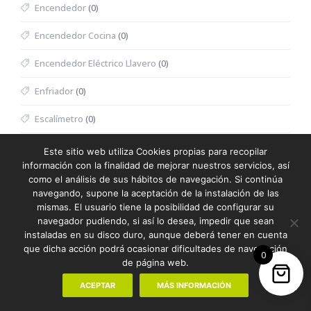
Encendedor
(0)
Encendedor Cocina
(0)
Encendedor Eléctrico Llavero
(0)
Enfriador
(0)
Escalímetro
(0)
Escritura
(387)
Este sitio web utiliza Cookies propias para recopilar
información con la finalidad de mejorar nuestros servicios, así
Escuadra
(0)
como el análisis de sus hábitos de navegación. Si continúa
navegando, supone la aceptación de la instalación de las
Espátula Facial
(0)
mismas. El usuario tiene la posibilidad de configurar su
navegador pudiendo, si así lo desea, impedir que sean
Especiero
(0)
instaladas en su disco duro, aunque deberá tener en cuenta
que dicha acción podrá ocasionar dificultades de navegación
0
Espejo
(0)
de página web.
Espejo Multifunción
(0)
ACEPTAR
MÁS INFORMACIÓN