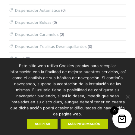
Dispensador Automático
(0)
Dispensador Bolsas
(0)
Dispensador Caramelos
(2)
Dispensador Toallitas Desmaquillantes
(0)
Divot
(0)
Este sitio web utiliza Cookies propias para recopilar
Dominó
(0)
información con la finalidad de mejorar nuestros servicios, así
como el análisis de sus hábitos de navegación. Si continúa
Doudou
(0)
navegando, supone la aceptación de la instalación de las
mismas. El usuario tiene la posibilidad de configurar su
Dron
(0)
navegador pudiendo, si así lo desea, impedir que sean
instaladas en su disco duro, aunque deberá tener en cuenta
Eau de Toilette Hombre
(0)
que dicha acción podrá ocasionar dificultades de navegación
0
de página web.
Eau de Toilette Mujer
(0)
ACEPTAR
MÁS INFORMACIÓN
Embalaje Especial
(68)