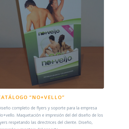
CATÁLOGO “NO+VELLO”
iseño completo de flyers y soporte para la empresa
o+vello. Maquetación e impresión del del diseño de los
lyers respetando las directrices del cliente. Diseño,