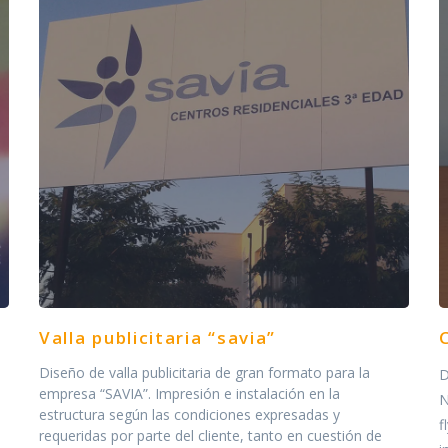
Valla publicitaria “savia”
Diseño de valla publicitaria de gran formato para la
D
empresa “SAVIA”. Impresión e instalación en la
N
estructura según las condiciones expresadas y
f
requeridas por parte del cliente, tanto en cuestión de