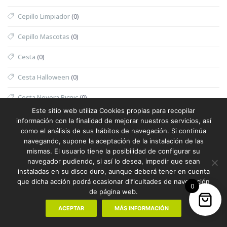
Cepillo Limpiador
(0)
Cepillo Mascotas
(0)
Cesta
(0)
Cesta Halloween
(0)
Cesta Nevera Picnic
(0)
Este sitio web utiliza Cookies propias para recopilar
Cesta Picnic
(0)
información con la finalidad de mejorar nuestros servicios, así
como el análisis de sus hábitos de navegación. Si continúa
Cesta Térmica
(0)
navegando, supone la aceptación de la instalación de las
mismas. El usuario tiene la posibilidad de configurar su
Chaleco
(1)
navegador pudiendo, si así lo desea, impedir que sean
instaladas en su disco duro, aunque deberá tener en cuenta
Chaleco Mujer
(0)
que dicha acción podrá ocasionar dificultades de navegación
0
de página web.
Chaleco Reflectante
(0)
ACEPTAR
MÁS INFORMACIÓN
Champanera
(0)