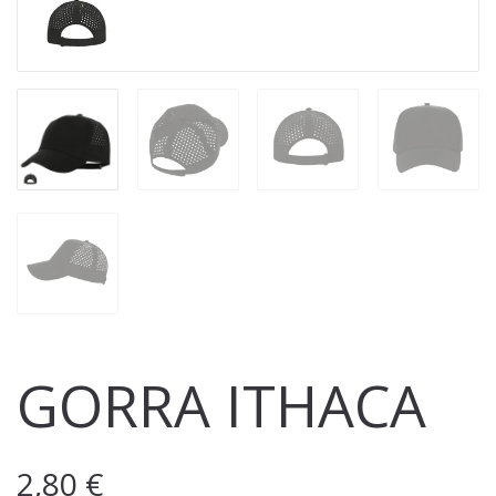
GORRA ITHACA
2,80
€