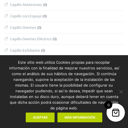
Cepillo Antitirones
(0)
Cepillo con Espejo
(0)
Cepillo Dientes
(0)
Cepillo Dientes Eléctrico
(0)
Cepillo Exfoliante
(0)
Cepillo Exfoliante Masajeador
(0)
Este sitio web utiliza Cookies propias para recopilar
información con la finalidad de mejorar nuestros servicios, así
Cepillo Limpiador
(0)
como el análisis de sus hábitos de navegación. Si continúa
navegando, supone la aceptación de la instalación de las
Cepillo Mascotas
(0)
mismas. El usuario tiene la posibilidad de configurar su
navegador pudiendo, si así lo desea, impedir que sean
Cesta
(0)
instaladas en su disco duro, aunque deberá tener en cuenta
que dicha acción podrá ocasionar dificultades de navegación
0
Cesta Halloween
(0)
de página web.
ACEPTAR
MÁS INFORMACIÓN
Cesta Nevera Picnic
(0)