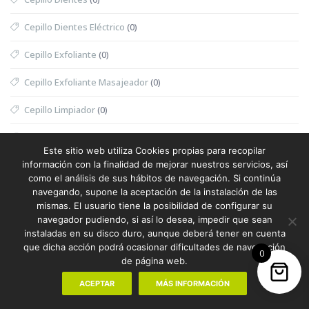
Cepillo Dientes Eléctrico
(0)
Cepillo Exfoliante
(0)
Cepillo Exfoliante Masajeador
(0)
Cepillo Limpiador
(0)
Cepillo Mascotas
(0)
Este sitio web utiliza Cookies propias para recopilar
Cesta
(0)
información con la finalidad de mejorar nuestros servicios, así
como el análisis de sus hábitos de navegación. Si continúa
Cesta Halloween
(0)
navegando, supone la aceptación de la instalación de las
mismas. El usuario tiene la posibilidad de configurar su
Cesta Nevera Picnic
(0)
navegador pudiendo, si así lo desea, impedir que sean
instaladas en su disco duro, aunque deberá tener en cuenta
Cesta Picnic
(0)
que dicha acción podrá ocasionar dificultades de navegación
0
de página web.
Cesta Térmica
(0)
ACEPTAR
MÁS INFORMACIÓN
Chaleco
(1)