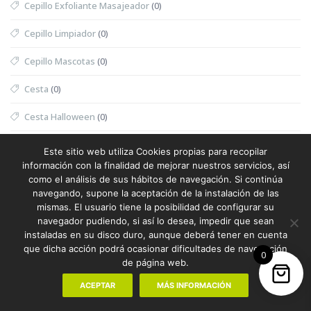
Cepillo Exfoliante Masajeador
(0)
Cepillo Limpiador
(0)
Cepillo Mascotas
(0)
Cesta
(0)
Cesta Halloween
(0)
Cesta Nevera Picnic
(0)
Este sitio web utiliza Cookies propias para recopilar
información con la finalidad de mejorar nuestros servicios, así
Cesta Picnic
(0)
como el análisis de sus hábitos de navegación. Si continúa
navegando, supone la aceptación de la instalación de las
Cesta Térmica
(0)
mismas. El usuario tiene la posibilidad de configurar su
navegador pudiendo, si así lo desea, impedir que sean
Chaleco
(1)
instaladas en su disco duro, aunque deberá tener en cuenta
que dicha acción podrá ocasionar dificultades de navegación
0
Chaleco Mujer
(0)
de página web.
Chaleco Reflectante
(0)
ACEPTAR
MÁS INFORMACIÓN
Champanera
(0)