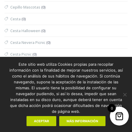
Cepillo Mascotas
(0)
Cesta
(0)
Cesta Halloween
(0)
Cesta Nevera Picnic
(0)
Cesta Picnic
(0)
Este sitio web utiliza Cookies propias para recopilar
Cesta Térmica
(0)
información con la finalidad de mejorar nuestros servicios, así
como el análisis de sus hábitos de navegación. Si continúa
Chaleco
(1)
navegando, supone la aceptación de la instalación de las
mismas. El usuario tiene la posibilidad de configurar su
Chaleco Mujer
(0)
navegador pudiendo, si así lo desea, impedir que sean
instaladas en su disco duro, aunque deberá tener en cuenta
Chaleco Reflectante
(0)
que dicha acción podrá ocasionar dificultades de navegación
0
de página web.
Champanera
(0)
ACEPTAR
MÁS INFORMACIÓN
Champú
(0)