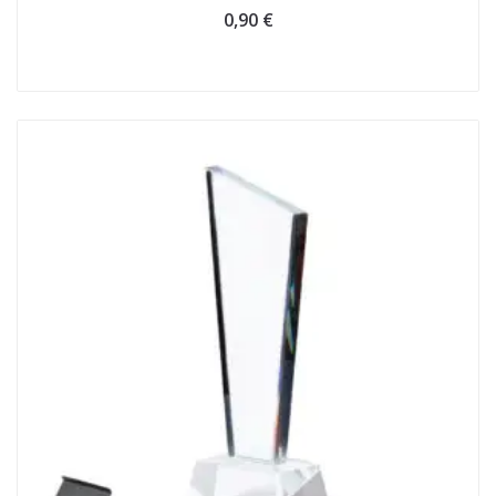
0,90
€