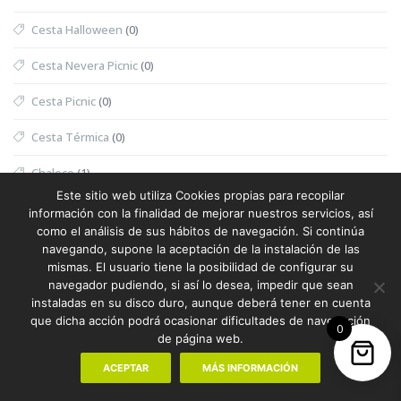
Cesta Halloween
(0)
Cesta Nevera Picnic
(0)
Cesta Picnic
(0)
Cesta Térmica
(0)
Chaleco
(1)
Este sitio web utiliza Cookies propias para recopilar
Chaleco Mujer
(0)
información con la finalidad de mejorar nuestros servicios, así
como el análisis de sus hábitos de navegación. Si continúa
Chaleco Reflectante
(0)
navegando, supone la aceptación de la instalación de las
mismas. El usuario tiene la posibilidad de configurar su
Champanera
(0)
navegador pudiendo, si así lo desea, impedir que sean
instaladas en su disco duro, aunque deberá tener en cuenta
Champú
(0)
que dicha acción podrá ocasionar dificultades de navegación
0
de página web.
Chanclas
(1)
ACEPTAR
MÁS INFORMACIÓN
Chanclas Sublimación
(0)