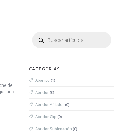
S RECIENTES
F.A.Q.
CONTACTO
CATEGORÍAS
Abanico
(1)
uche de
oquelado
Abridor
(0)
Abridor Afilador
(0)
Abridor Clip
(0)
Abridor Sublimación
(0)