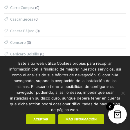
Carro Compra
(0)
Cascanueces
(0)
Caseta Pájaro
(0)
Cenicero
(0)
Cenicero Bolsillo
(0)
Este sitio web utiliza Cookies propias para recopilar
Cepillo
(0)
información con la finalidad de mejorar nuestros servicios, así
como el análisis de sus hábitos de navegación. Si continúa
Cepillo Antitirones
(0)
navegando, supone la aceptación de la instalación de las
mismas. El usuario tiene la posibilidad de configurar su
Cepillo con Espejo
(0)
navegador pudiendo, si así lo desea, impedir que sean
instaladas en su disco duro, aunque deberá tener en cuenta
Cepillo Dientes
(0)
que dicha acción podrá ocasionar dificultades de navegación
0
de página web.
Cepillo Dientes Eléctrico
(0)
ACEPTAR
MÁS INFORMACIÓN
Cepillo Exfoliante
(0)