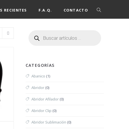
S RECIENTES
F.A.Q.
CONTACTO
CATEGORÍAS
Abanico
(1)
Abridor
(0)
Abridor Afilador
(0)
Abridor Clip
(0)
Abridor Sublimación
(0)