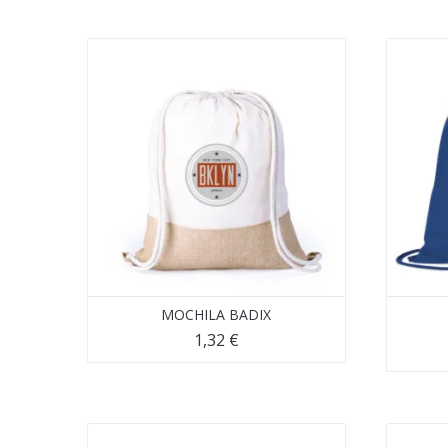
MOCHILA BADIX
1,32
€