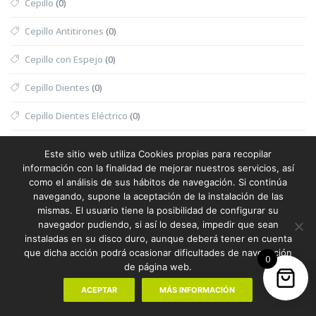
Cepillo
(0)
Cepillo Antitirones
(0)
Cepillo con Espejo
(0)
Cepillo Dientes
(0)
Cepillo Dientes Eléctrico
(0)
Cepillo Exfoliante
(0)
Este sitio web utiliza Cookies propias para recopilar
información con la finalidad de mejorar nuestros servicios, así
Cepillo Exfoliante Masajeador
(0)
como el análisis de sus hábitos de navegación. Si continúa
navegando, supone la aceptación de la instalación de las
Cepillo Limpiador
(0)
mismas. El usuario tiene la posibilidad de configurar su
navegador pudiendo, si así lo desea, impedir que sean
Cepillo Mascotas
(0)
instaladas en su disco duro, aunque deberá tener en cuenta
que dicha acción podrá ocasionar dificultades de navegación
Cesta
(0)
0
de página web.
Cesta Halloween
(0)
ACEPTAR
MÁS INFORMACIÓN
Cesta Nevera Picnic
(0)