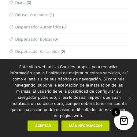
Diana
(0)
Difusor Aromático
(1)
Dispensador Automático
(0)
Dispensador Bolsas
(0)
Dispensador Caramelos
(2)
Dispensador Toallitas Desmaquillantes
(0)
Este sitio web utiliza Cookies propias para recopilar
información con la finalidad de mejorar nuestros servicios, así
Divot
(0)
como el análisis de sus hábitos de navegación. Si continúa
navegando, supone la aceptación de la instalación de las
Dominó
(0)
mismas. El usuario tiene la posibilidad de configurar su
navegador pudiendo, si así lo desea, impedir que sean
Doudou
(0)
instaladas en su disco duro, aunque deberá tener en cuenta
que dicha acción podrá ocasionar dificultades de navegación
0
Dron
(0)
de página web.
Eau de Toilette Hombre
(0)
ACEPTAR
MÁS INFORMACIÓN