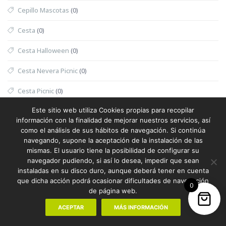
Cepillo Mascotas
(0)
Cesta
(0)
Cesta Halloween
(0)
Cesta Nevera Picnic
(0)
Cesta Picnic
(0)
Este sitio web utiliza Cookies propias para recopilar
Cesta Térmica
(0)
información con la finalidad de mejorar nuestros servicios, así
como el análisis de sus hábitos de navegación. Si continúa
Chaleco
(1)
navegando, supone la aceptación de la instalación de las
mismas. El usuario tiene la posibilidad de configurar su
Chaleco Mujer
(0)
navegador pudiendo, si así lo desea, impedir que sean
instaladas en su disco duro, aunque deberá tener en cuenta
Chaleco Reflectante
(0)
que dicha acción podrá ocasionar dificultades de navegación
0
de página web.
Champanera
(0)
ACEPTAR
MÁS INFORMACIÓN
Champú
(0)