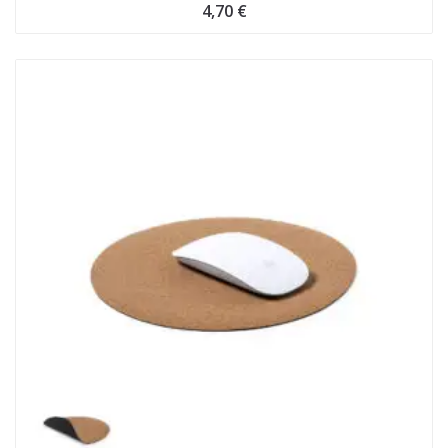
4,70
€