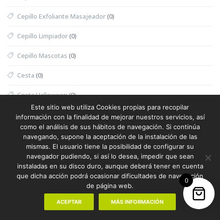
Cepillo Exfoliante Masajeador
(0)
Cepillo Limpiador
(0)
Cepillo Mascotas
(0)
Cesta
(0)
Cesta Halloween
(0)
Este sitio web utiliza Cookies propias para recopilar
Cesta Nevera Picnic
(0)
información con la finalidad de mejorar nuestros servicios, así
como el análisis de sus hábitos de navegación. Si continúa
Cesta Picnic
(0)
navegando, supone la aceptación de la instalación de las
mismas. El usuario tiene la posibilidad de configurar su
Cesta Térmica
(0)
navegador pudiendo, si así lo desea, impedir que sean
instaladas en su disco duro, aunque deberá tener en cuenta
Chaleco
(1)
que dicha acción podrá ocasionar dificultades de navegación
0
de página web.
Chaleco Mujer
(0)
ACEPTAR
MÁS INFORMACIÓN
Chaleco Reflectante
(0)