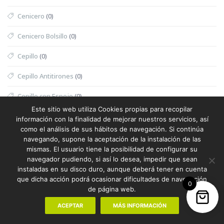
Cenicero
(0)
Cenicero Bolsillo
(0)
Cepillo
(0)
Cepillo Antitirones
(0)
Cepillo con Espejo
(0)
Este sitio web utiliza Cookies propias para recopilar
Cepillo Dientes
(0)
información con la finalidad de mejorar nuestros servicios, así
como el análisis de sus hábitos de navegación. Si continúa
Cepillo Dientes Eléctrico
(0)
navegando, supone la aceptación de la instalación de las
mismas. El usuario tiene la posibilidad de configurar su
Cepillo Exfoliante
(0)
navegador pudiendo, si así lo desea, impedir que sean
instaladas en su disco duro, aunque deberá tener en cuenta
Cepillo Exfoliante Masajeador
(0)
que dicha acción podrá ocasionar dificultades de navegación
0
de página web.
Cepillo Limpiador
(0)
ACEPTAR
MÁS INFORMACIÓN
Cepillo Mascotas
(0)