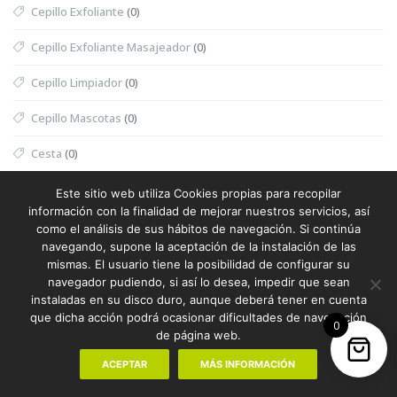
Cepillo Exfoliante
(0)
Cepillo Exfoliante Masajeador
(0)
Cepillo Limpiador
(0)
Cepillo Mascotas
(0)
Cesta
(0)
Cesta Halloween
(0)
Este sitio web utiliza Cookies propias para recopilar
información con la finalidad de mejorar nuestros servicios, así
Cesta Nevera Picnic
(0)
como el análisis de sus hábitos de navegación. Si continúa
navegando, supone la aceptación de la instalación de las
Cesta Picnic
(0)
mismas. El usuario tiene la posibilidad de configurar su
navegador pudiendo, si así lo desea, impedir que sean
Cesta Térmica
(0)
instaladas en su disco duro, aunque deberá tener en cuenta
que dicha acción podrá ocasionar dificultades de navegación
0
Chaleco
(1)
de página web.
Chaleco Mujer
(0)
ACEPTAR
MÁS INFORMACIÓN