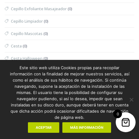
Cepillo Exfoliante Masajeador
(0)
Cepillo Limpiador
(0)
Cepillo Mascotas
(0)
Cesta
(0)
Cesta Halloween
(0)
Este sitio web utiliza Cookies propias para recopilar
Cesta Nevera Picnic
(0)
información con la finalidad de mejorar nuestros servicios, así
como el análisis de sus hábitos de navegación. Si continúa
Cesta Picnic
(0)
navegando, supone la aceptación de la instalación de las
mismas. El usuario tiene la posibilidad de configurar su
Cesta Térmica
(0)
navegador pudiendo, si así lo desea, impedir que sean
instaladas en su disco duro, aunque deberá tener en cuenta
Chaleco
(1)
que dicha acción podrá ocasionar dificultades de navegación
0
de página web.
Chaleco Mujer
(0)
ACEPTAR
MÁS INFORMACIÓN
Chaleco Reflectante
(0)