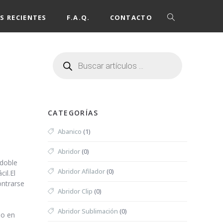
S RECIENTES
F.A.Q.
CONTACTO
CATEGORÍAS
Abanico
(1)
Abridor
(0)
 doble
Abridor Afilador
(0)
il.El
ntrarse
Abridor Clip
(0)
Abridor Sublimación
(0)
lo en