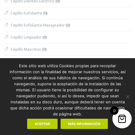
Cepillo Dientes Eléctrico
(0)
Cepillo Exfoliante
(0)
Cepillo Exfoliante Masajeador
(0)
Cepillo Limpiador
(0)
Cepillo Mascotas
(0)
Cesta
(0)
Este sitio web utiliza Cookies propias para recopilar
información con la finalidad de mejorar nuestros servicios, así
Cesta Halloween
(0)
como el análisis de sus hábitos de navegación. Si continúa
navegando, supone la aceptación de la instalación de las
Cesta Nevera Picnic
(0)
mismas. El usuario tiene la posibilidad de configurar su
navegador pudiendo, si así lo desea, impedir que sean
Cesta Picnic
(0)
instaladas en su disco duro, aunque deberá tener en cuenta
que dicha acción podrá ocasionar dificultades de navegación
Cesta Térmica
(0)
0
de página web.
Chaleco
(1)
ACEPTAR
MÁS INFORMACIÓN
Chaleco Mujer
(0)